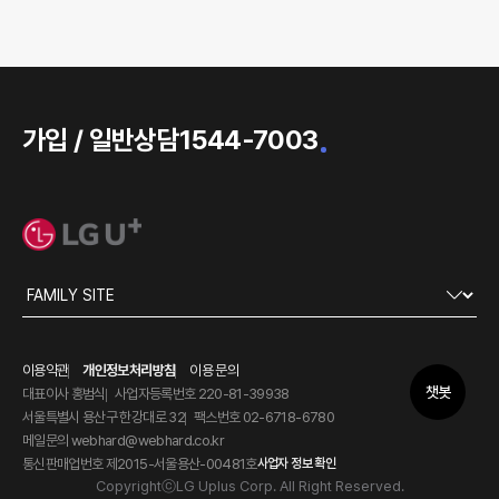
가입 / 일반상담
1544-7003
이용약관
개인정보처리방침
이용 문의
챗봇
대표이사 홍범식
사업자등록번호 220-81-39938
서울특별시 용산구 한강대로 32
팩스번호 02-6718-6780
메일문의 webhard@webhard.co.kr
통신판매업번호 제2015-서울용산-00481호
사업자 정보 확인
CopyrightⓒLG Uplus Corp. All Right Reserved.