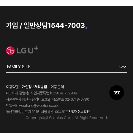
가입 / 일반상담
1544-7003
이용약관
개인정보처리방침
이용 문의
챗봇
대표이사 홍범식
사업자등록번호 220-81-39938
서울특별시 용산구 한강대로 32
팩스번호 02-6718-6780
메일문의 webhard@webhard.co.kr
통신판매업번호 제2015-서울용산-00481호
사업자 정보 확인
CopyrightⓒLG Uplus Corp. All Right Reserved.