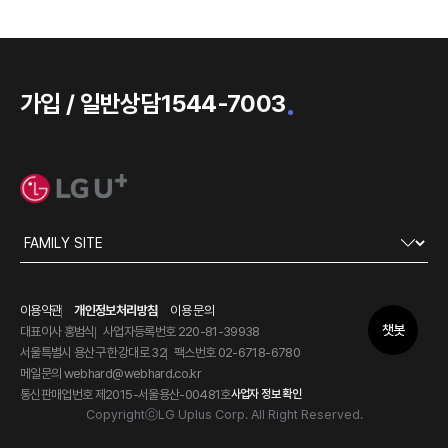
가입 / 일반상담
1544-7003
이용약관
개인정보처리방침
이용 문의
챗봇
대표이사 홍범식
사업자등록번호 220-81-39938
서울특별시 용산구 한강대로 32
팩스번호 02-6718-6780
메일문의 webhard@webhard.co.kr
통신판매업번호 제2015-서울용산-00481호
사업자 정보 확인
CopyrightⓒLG Uplus Corp. All Right Reserved.